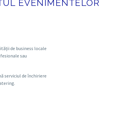
TUL EVENIMENTELOR
tății de business locale
ofesionale sau
 serviciul de închiriere
atering.