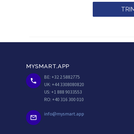
MYSMART.APP
BE: +32 2 5882775


UK: +44 3308080820
US: +1 888 9033553
RO: +40 316 300 010
info@mysmart.app

