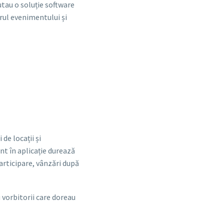
utau o soluție software
orul evenimentului și
e locații și
nt în aplicație durează
participare, vânzări după
 vorbitorii care doreau