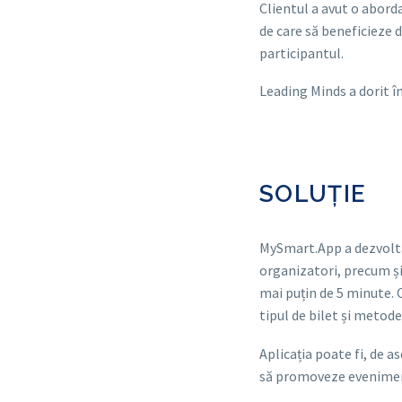
Clientul a avut o abord
de care să beneficieze d
participantul.
Leading Minds a dorit î
SOLUȚIE
MySmart.App a dezvolta
organizatori, precum și
mai puțin de 5 minute. O
tipul de bilet și metode
Aplicația poate fi, de a
să promoveze eveniment