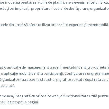
are modernă pentru serviciile de planificare a evenimentelor. Ei că
e toți cei implicați: proprietarul locului de desfășurare, organizat
n cele din urmă să ofere utilizatorilor săi o experiență memorabilă.
t o aplicație de management a evenimentelor pentru proprietarii d
 o aplicație mobilă pentru participanți. Configurarea unui evenime
rganizatorii au acces la statistici și grafice sortate după rata de 
 de plată.
semenea, integrată cu orice site web, o funcționalitate utilă pentru
ul pe propriile pagini.