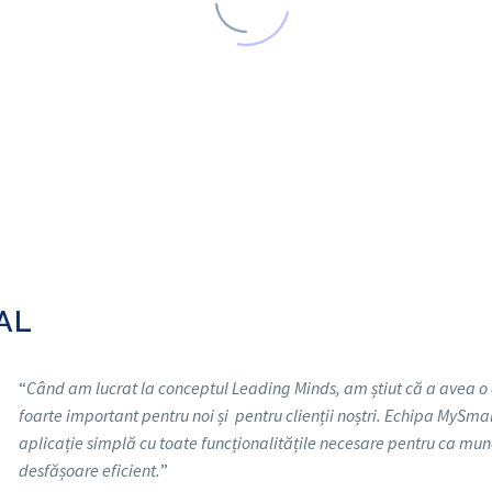
AL
“
Când am lucrat la conceptul Leading Minds, am știut că a avea o a
foarte important pentru noi și pentru clienții noștri. Echipa MySmar
aplicație simplă cu toate funcționalitățile necesare pentru ca mun
desfășoare eficient.
”