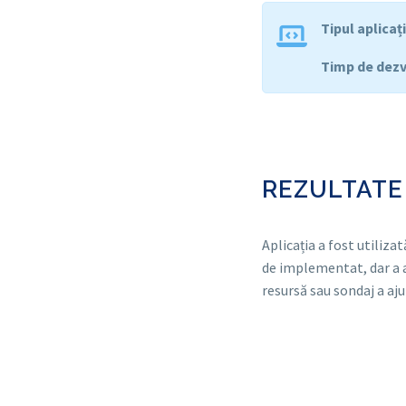
Tipul aplicaț
Timp de dezv
REZULTATE
Aplicația a fost utiliza
de implementat, dar a a
resursă sau sondaj a aju