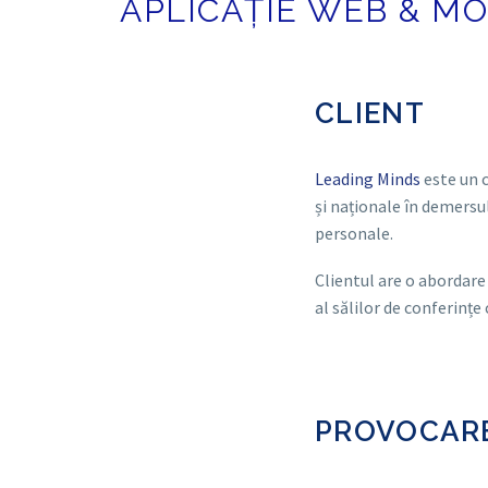
APLICAȚIE WEB & 
CLIENT
Leading Minds
este un c
și naționale în demersu
personale.
Clientul are o abordare
al sălilor de conferințe
PROVOCAR