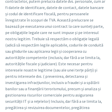
contractelor, putem prelucra datele dvs. personale, cum ar
fi datele de identificare, datele de contact, datele bancare
și codul de identificare fiscală, pentru persoanele
înregistrate în scopuri de TVA. Această prelucrare se
bazează pe executarea unui contract la care sunteți parte,
pe obligațiile legale care ne sunt impuse și pe interesul
nostru legitim. Trebuie să respectăm o obligație legală
(adică să respectăm legile aplicabile, codurile de conduită
sau ghidurile sau aplicarea legii și cooperarea cu
autoritățile competente (inclusiv, dar fără a se limita la,
autoritățile fiscale și judiciare). Este necesar pentru
interesele noastre legitime (sau ale unei terțe părți) și
pentru interesele dvs. ( prevenirea, detectarea și
investigarea infracțiunilor, inclusiv a fraudei și a spălării
banilor sau a finanțării terorismului, precum și analiza și
gestionarea riscurilor comerciale pentru asigurarea
securității IT și a rețelelor) Inclusiv, dar fără a se limita la,
pregătirea și revizuirea documentelor, pregătirea