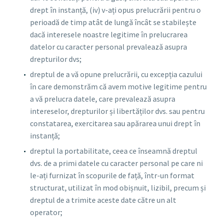
drept în instanță, (iv) v-ați opus prelucrării pentru o
perioadă de timp atât de lungă încât se stabilește
dacă interesele noastre legitime în prelucrarea
datelor cu caracter personal prevalează asupra
drepturilor dvs;
dreptul de a vă opune prelucrării, cu excepția cazului
în care demonstrăm că avem motive legitime pentru
a vă prelucra datele, care prevalează asupra
intereselor, drepturilor și libertăților dvs. sau pentru
constatarea, exercitarea sau apărarea unui drept în
instanță;
dreptul la portabilitate, ceea ce înseamnă dreptul
dvs. de a primi datele cu caracter personal pe care ni
le-ați furnizat în scopurile de față, într-un format
structurat, utilizat în mod obișnuit, lizibil, precum și
dreptul de a trimite aceste date către un alt
operator;