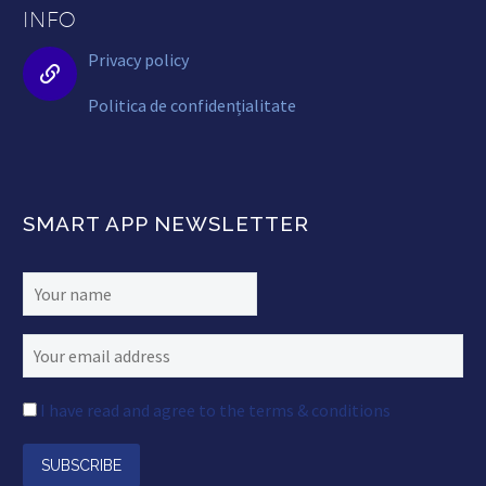
INFO
Privacy policy


Politica de confidențialitate
SMART APP NEWSLETTER
I have read and agree to the terms & conditions