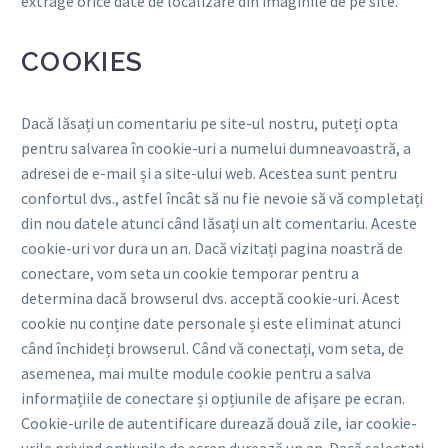
extrage orice date de localizare din imaginile de pe site.
COOKIES
Dacă lăsați un comentariu pe site-ul nostru, puteți opta
pentru salvarea în cookie-uri a numelui dumneavoastră, a
adresei de e-mail și a site-ului web. Acestea sunt pentru
confortul dvs., astfel încât să nu fie nevoie să vă completați
din nou datele atunci când lăsați un alt comentariu. Aceste
cookie-uri vor dura un an. Dacă vizitați pagina noastră de
conectare, vom seta un cookie temporar pentru a
determina dacă browserul dvs. acceptă cookie-uri. Acest
cookie nu conține date personale și este eliminat atunci
când închideți browserul. Când vă conectați, vom seta, de
asemenea, mai multe module cookie pentru a salva
informațiile de conectare și opțiunile de afișare pe ecran.
Cookie-urile de autentificare durează două zile, iar cookie-
urile privind opțiunile de ecran durează un an. Dacă selectați