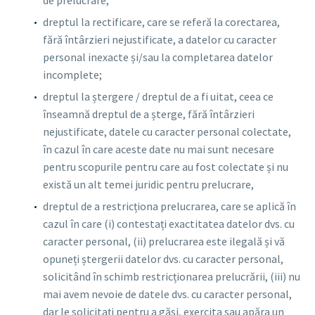
de prelucrare;
dreptul la rectificare, care se referă la corectarea,
fără întârzieri nejustificate, a datelor cu caracter
personal inexacte și/sau la completarea datelor
incomplete;
dreptul la ștergere / dreptul de a fi uitat, ceea ce
înseamnă dreptul de a șterge, fără întârzieri
nejustificate, datele cu caracter personal colectate,
în cazul în care aceste date nu mai sunt necesare
pentru scopurile pentru care au fost colectate și nu
există un alt temei juridic pentru prelucrare,
dreptul de a restricționa prelucrarea, care se aplică în
cazul în care (i) contestați exactitatea datelor dvs. cu
caracter personal, (ii) prelucrarea este ilegală și vă
opuneți ștergerii datelor dvs. cu caracter personal,
solicitând în schimb restricționarea prelucrării, (iii) nu
mai avem nevoie de datele dvs. cu caracter personal,
dar le solicitați pentru a găsi, exercita sau apăra un