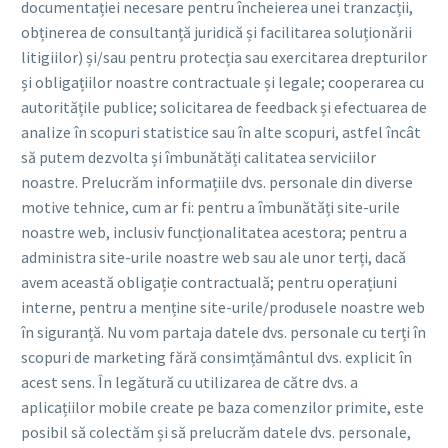
documentației necesare pentru încheierea unei tranzacții,
obținerea de consultanță juridică și facilitarea soluționării
litigiilor) și/sau pentru protecția sau exercitarea drepturilor
și obligațiilor noastre contractuale și legale; cooperarea cu
autoritățile publice; solicitarea de feedback și efectuarea de
analize în scopuri statistice sau în alte scopuri, astfel încât
să putem dezvolta și îmbunătăți calitatea serviciilor
noastre. Prelucrăm informațiile dvs. personale din diverse
motive tehnice, cum ar fi: pentru a îmbunătăți site-urile
noastre web, inclusiv funcționalitatea acestora; pentru a
administra site-urile noastre web sau ale unor terți, dacă
avem această obligație contractuală; pentru operațiuni
interne, pentru a menține site-urile/produsele noastre web
în siguranță. Nu vom partaja datele dvs. personale cu terți în
scopuri de marketing fără consimțământul dvs. explicit în
acest sens. În legătură cu utilizarea de către dvs. a
aplicațiilor mobile create pe baza comenzilor primite, este
posibil să colectăm și să prelucrăm datele dvs. personale,