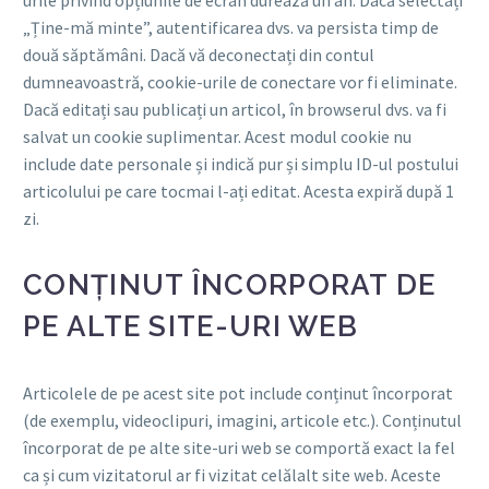
„Ține-mă minte”, autentificarea dvs. va persista timp de
două săptămâni. Dacă vă deconectați din contul
dumneavoastră, cookie-urile de conectare vor fi eliminate.
Dacă editați sau publicați un articol, în browserul dvs. va fi
salvat un cookie suplimentar. Acest modul cookie nu
include date personale și indică pur și simplu ID-ul postului
articolului pe care tocmai l-ați editat. Acesta expiră după 1
zi.
CONȚINUT ÎNCORPORAT DE
PE ALTE SITE-URI WEB
Articolele de pe acest site pot include conținut încorporat
(de exemplu, videoclipuri, imagini, articole etc.). Conținutul
încorporat de pe alte site-uri web se comportă exact la fel
ca și cum vizitatorul ar fi vizitat celălalt site web. Aceste