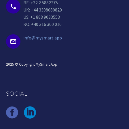
BE: +32 2 5882775


UK: +44 3308080820
US: +1 888 9033553
RO: +40 316 300 010
info@mysmart.app


2025 © Copyright MySmart.App
SOCIAL