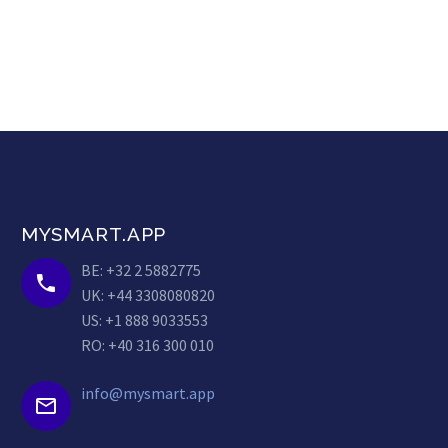
MYSMART.APP
BE: +32 2 5882775


UK: +44 3308080820
US: +1 888 9033553
RO: +40 316 300 010
info@mysmart.app

