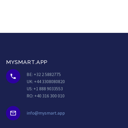
MYSMART.APP
BE: +32 2 5882775


UK: +44 3308080820
US: +1 888 9033553
RO: +40 316 300 010


info@mysmart.app